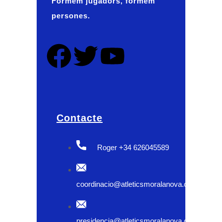
Formem jugadors, formem
persones.
Contacte
Roger +34 626045589
coordinacio@atleticsmoralanova.com
presidencia@atleticsmoralanova.com